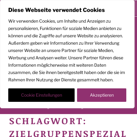
Menü
Diese Webseite verwendet Cookies
Zum
Wir verwenden Cookies, um Inhalte und Anzeigen zu
Inhalt
personalisieren, Funktionen für soziale Medien anbieten zu
springen
können und die Zugriffe auf unsere Website zu analysieren.
Außerdem geben wir Informationen zu Ihrer Verwendung
unserer Website an unsere Partner für soziale Medien,
GEMEINSAM
Werbung und Analysen weiter. Unsere Partner führen diese
Informationen möglicherweise mit weiteren Daten
AUFSTEIGEN
zusammen, die Sie ihnen bereitgestellt haben oder die sie im
Rahmen Ihrer Nutzung der Dienste gesammelt haben.
Klarheit. Präsenz. Befreiung.
Transformationscoach | Architekt der Befreiung
Cookie Einstellungen
Akzeptieren
Der Weg nach oben ist ein Weg in die Tiefe
SCHLAGWORT:
ZIELGRUPPENSPEZIAL