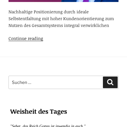
Nachhaltige Positionierung durch ideale
Selbstentfaltung mit hoher Kundenorientierung zum
Nutzen des Gesamtsystems integral verwirklichen
Integrales
Continue reading
Unternehmertum:
nachhaltig
erfolgreich
durch
klare
Suchen
Positionierung
Suche
nach:
und
Nutzenorientierung
mit
der
Weisheit des Tages
EKS-
Strategie
"Sehet, das Reich Gottes ist inwendig in euch."