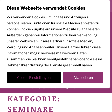
Menü
Diese Webseite verwendet Cookies
Zum
Wir verwenden Cookies, um Inhalte und Anzeigen zu
Inhalt
personalisieren, Funktionen für soziale Medien anbieten zu
springen
können und die Zugriffe auf unsere Website zu analysieren.
Außerdem geben wir Informationen zu Ihrer Verwendung
unserer Website an unsere Partner für soziale Medien,
GEMEINSAM
Werbung und Analysen weiter. Unsere Partner führen diese
Informationen möglicherweise mit weiteren Daten
AUFSTEIGEN
zusammen, die Sie ihnen bereitgestellt haben oder die sie im
Rahmen Ihrer Nutzung der Dienste gesammelt haben.
Klarheit. Präsenz. Befreiung.
Transformationscoach | Architekt der Befreiung
Cookie Einstellungen
Akzeptieren
Der Weg nach oben ist ein Weg in die Tiefe
KATEGORIE:
SEMINARE