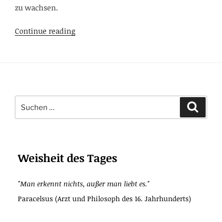
zu wachsen.
Und
Continue reading
wann
entfesselst
du
den
Held/
Suchen
die
Suche
nach:
Heldin
in
dir?
Starte
Weisheit des Tages
deine
Heldenreise!
"Man erkennt nichts, außer man liebt es."
Paracelsus (Arzt und Philosoph des 16. Jahrhunderts)