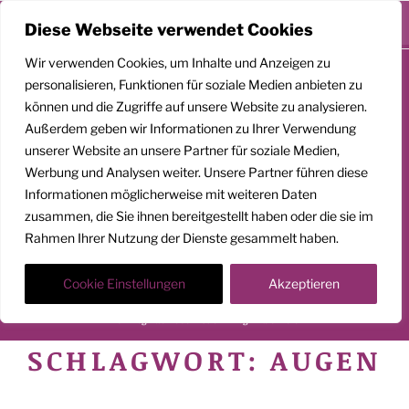
Menü
Diese Webseite verwendet Cookies
Zum
Wir verwenden Cookies, um Inhalte und Anzeigen zu
Inhalt
personalisieren, Funktionen für soziale Medien anbieten zu
springen
können und die Zugriffe auf unsere Website zu analysieren.
Außerdem geben wir Informationen zu Ihrer Verwendung
unserer Website an unsere Partner für soziale Medien,
GEMEINSAM
Werbung und Analysen weiter. Unsere Partner führen diese
Informationen möglicherweise mit weiteren Daten
AUFSTEIGEN
zusammen, die Sie ihnen bereitgestellt haben oder die sie im
Rahmen Ihrer Nutzung der Dienste gesammelt haben.
Klarheit. Präsenz. Befreiung.
Transformationscoach | Architekt der Befreiung
Cookie Einstellungen
Akzeptieren
Der Weg nach oben ist ein Weg in die Tiefe
SCHLAGWORT:
AUGEN