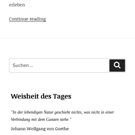
erleben
Interpersonelle
Continue reading
Achtsamkeit
in
zwischenmenschlichen
Beziehungen
und
Suchen
Meditation
Suche
nach:
zu
zweit
Weisheit des Tages
"In der lebendigen Natur geschieht nichts, was nicht in einer
Verbindung mit dem Ganzen stehe."
Johann Wolfgang von Goethe