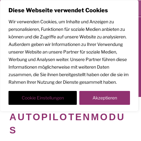
Menü
Diese Webseite verwendet Cookies
Zum
Wir verwenden Cookies, um Inhalte und Anzeigen zu
Inhalt
personalisieren, Funktionen für soziale Medien anbieten zu
springen
können und die Zugriffe auf unsere Website zu analysieren.
GEMEINSAM
Außerdem geben wir Informationen zu Ihrer Verwendung
AUFSTEIGEN
unserer Website an unsere Partner für soziale Medien,
Werbung und Analysen weiter. Unsere Partner führen diese
Klarheit. Präsenz. Befreiung.
Informationen möglicherweise mit weiteren Daten
zusammen, die Sie ihnen bereitgestellt haben oder die sie im
Transformationscoach | Architekt der Befreiung
Rahmen Ihrer Nutzung der Dienste gesammelt haben.
Der Weg nach oben ist ein Weg in die Tiefe
Cookie Einstellungen
Akzeptieren
SCHLAGWORT:
AUTOPILOTENMODU
S