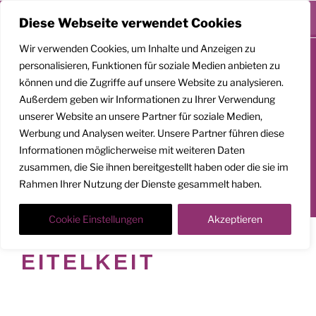
Menü
Diese Webseite verwendet Cookies
Zum
Wir verwenden Cookies, um Inhalte und Anzeigen zu
Inhalt
personalisieren, Funktionen für soziale Medien anbieten zu
springen
können und die Zugriffe auf unsere Website zu analysieren.
GEMEINSAM
Außerdem geben wir Informationen zu Ihrer Verwendung
AUFSTEIGEN
unserer Website an unsere Partner für soziale Medien,
Werbung und Analysen weiter. Unsere Partner führen diese
Klarheit. Präsenz. Befreiung.
Informationen möglicherweise mit weiteren Daten
zusammen, die Sie ihnen bereitgestellt haben oder die sie im
Transformationscoach | Architekt der Befreiung
Rahmen Ihrer Nutzung der Dienste gesammelt haben.
Der Weg nach oben ist ein Weg in die Tiefe
Cookie Einstellungen
Akzeptieren
SCHLAGWORT:
EITELKEIT