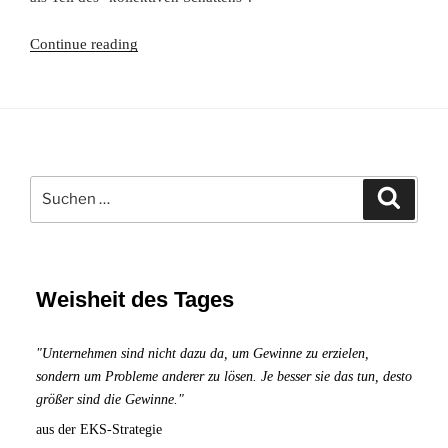
Kollektiver
Continue reading
Schatten:
Was
Deine
Sünden
und
Suchen
Laster
Suche
nach:
in
Deinem
Leben
bedeuten
Weisheit des Tages
und
wie
"Unternehmen sind nicht dazu da, um Gewinne zu erzielen,
Du
sondern um Probleme anderer zu lösen. Je besser sie das tun, desto
sie
größer sind die Gewinne."
transformierst
aus der EKS-Strategie