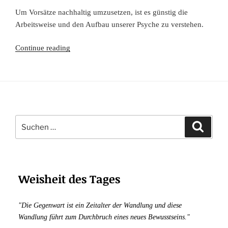
Um Vorsätze nachhaltig umzusetzen, ist es günstig die
Arbeitsweise und den Aufbau unserer Psyche zu verstehen.
Der
Continue reading
Aufbau
unserer
Psyche
und
die
Suchen
Chancen
Suche
nach:
des
Wachstums
Weisheit des Tages
"Die Gegenwart ist ein Zeitalter der Wandlung und diese
Wandlung führt zum Durchbruch eines neues Bewusstseins."