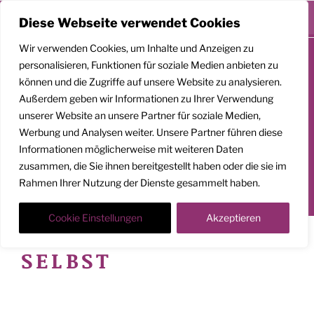
Menü
Diese Webseite verwendet Cookies
Zum
Wir verwenden Cookies, um Inhalte und Anzeigen zu
Inhalt
personalisieren, Funktionen für soziale Medien anbieten zu
springen
können und die Zugriffe auf unsere Website zu analysieren.
GEMEINSAM
Außerdem geben wir Informationen zu Ihrer Verwendung
AUFSTEIGEN
unserer Website an unsere Partner für soziale Medien,
Werbung und Analysen weiter. Unsere Partner führen diese
Klarheit. Präsenz. Befreiung.
Informationen möglicherweise mit weiteren Daten
zusammen, die Sie ihnen bereitgestellt haben oder die sie im
Transformationscoach | Architekt der Befreiung
Rahmen Ihrer Nutzung der Dienste gesammelt haben.
Der Weg nach oben ist ein Weg in die Tiefe
Cookie Einstellungen
Akzeptieren
SCHLAGWORT:
SELBST