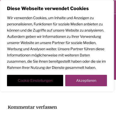
Menü
Diese Webseite verwendet Cookies
Zum
Wir verwenden Cookies, um Inhalte und Anzeigen zu
Inhalt
personalisieren, Funktionen für soziale Medien anbieten zu
springen
können und die Zugriffe auf unsere Website zu analysieren.
GEMEINSAM
Außerdem geben wir Informationen zu Ihrer Verwendung
AUFSTEIGEN
unserer Website an unsere Partner für soziale Medien,
Werbung und Analysen weiter. Unsere Partner führen diese
Klarheit. Präsenz. Befreiung.
Informationen möglicherweise mit weiteren Daten
zusammen, die Sie ihnen bereitgestellt haben oder die sie im
Transformationscoach | Architekt der Befreiung
Rahmen Ihrer Nutzung der Dienste gesammelt haben.
Der Weg nach oben ist ein Weg in die Tiefe
Cookie Einstellungen
Akzeptieren
Liebe gedeiht nur in Freiheit.
Kommentar verfassen