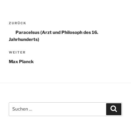
Beitragsnavigation
Vorheriger
ZURÜCK
Beitrag
Paracelsus (Arzt und Philosoph des 16.
Jahrhunderts)
Nächster
WEITER
Beitrag
Max Planck
Suchen
Suche
nach: