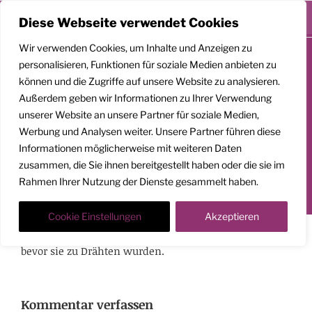
Menü
Diese Webseite verwendet Cookies
Zum
Wir verwenden Cookies, um Inhalte und Anzeigen zu
Inhalt
personalisieren, Funktionen für soziale Medien anbieten zu
springen
können und die Zugriffe auf unsere Website zu analysieren.
GEMEINSAM
Außerdem geben wir Informationen zu Ihrer Verwendung
AUFSTEIGEN
unserer Website an unsere Partner für soziale Medien,
Werbung und Analysen weiter. Unsere Partner führen diese
Klarheit. Präsenz. Befreiung.
Informationen möglicherweise mit weiteren Daten
zusammen, die Sie ihnen bereitgestellt haben oder die sie im
Transformationscoach | Architekt der Befreiung
Rahmen Ihrer Nutzung der Dienste gesammelt haben.
Der Weg nach oben ist ein Weg in die Tiefe
Cookie Einstellungen
Akzeptieren
Gewohnheiten haben als Spinnweben begonnen,
bevor sie zu Drähten wurden.
Kommentar verfassen