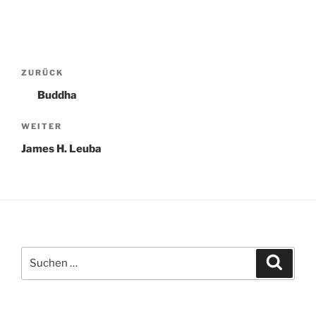
Beitragsnavigation
Vorheriger
ZURÜCK
Beitrag
Buddha
Nächster
WEITER
Beitrag
James H. Leuba
Suchen
Suche
nach: