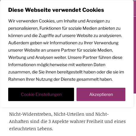
Menü
Diese Webseite verwendet Cookies
Zum
Wir verwenden Cookies, um Inhalte und Anzeigen zu
Inhalt
personalisieren, Funktionen für soziale Medien anbieten zu
springen
können und die Zugriffe auf unsere Website zu analysieren.
GEMEINSAM
Außerdem geben wir Informationen zu Ihrer Verwendung
AUFSTEIGEN
unserer Website an unsere Partner für soziale Medien,
Werbung und Analysen weiter. Unsere Partner führen diese
Klarheit. Präsenz. Befreiung.
Informationen möglicherweise mit weiteren Daten
zusammen, die Sie ihnen bereitgestellt haben oder die sie im
Transformationscoach | Architekt der Befreiung
Rahmen Ihrer Nutzung der Dienste gesammelt haben.
Der Weg nach oben ist ein Weg in die Tiefe
Cookie Einstellungen
Akzeptieren
Eckhart Tolle, Philosoph
Nicht-Widerstreben, Nicht-Urteilen und Nicht-
Anhaften sind die 3 Aspekte wahrer Freiheit und eines
erleuchteten Lebens.