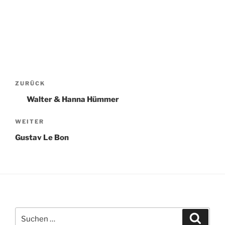
Beitragsnavigation
Vorheriger
ZURÜCK
Beitrag
Walter & Hanna Hümmer
Nächster
WEITER
Beitrag
Gustav Le Bon
Suchen
Suche
nach: