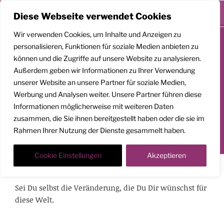
Menü
Diese Webseite verwendet Cookies
Zum
Wir verwenden Cookies, um Inhalte und Anzeigen zu
Inhalt
personalisieren, Funktionen für soziale Medien anbieten zu
springen
können und die Zugriffe auf unsere Website zu analysieren.
GEMEINSAM
Außerdem geben wir Informationen zu Ihrer Verwendung
AUFSTEIGEN
unserer Website an unsere Partner für soziale Medien,
Werbung und Analysen weiter. Unsere Partner führen diese
Klarheit. Präsenz. Befreiung.
Informationen möglicherweise mit weiteren Daten
zusammen, die Sie ihnen bereitgestellt haben oder die sie im
Transformationscoach | Architekt der Befreiung
Rahmen Ihrer Nutzung der Dienste gesammelt haben.
Der Weg nach oben ist ein Weg in die Tiefe
Cookie Einstellungen
Akzeptieren
Mahatma Gandhi
Sei Du selbst die Veränderung, die Du Dir wünschst für
diese Welt.