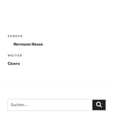
Beitragsnavigation
Vorheriger
ZURÜCK
Beitrag
Hermann Hesse
Nächster
WEITER
Beitrag
Cicero
Suchen
Suche
nach: