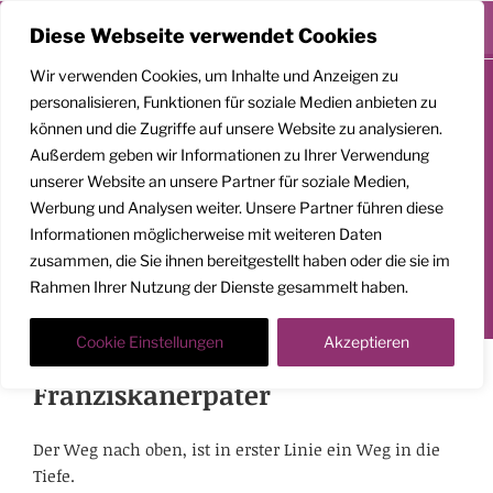
Menü
Diese Webseite verwendet Cookies
Zum
Wir verwenden Cookies, um Inhalte und Anzeigen zu
Inhalt
personalisieren, Funktionen für soziale Medien anbieten zu
springen
können und die Zugriffe auf unsere Website zu analysieren.
GEMEINSAM
Außerdem geben wir Informationen zu Ihrer Verwendung
AUFSTEIGEN
unserer Website an unsere Partner für soziale Medien,
Werbung und Analysen weiter. Unsere Partner führen diese
Klarheit. Präsenz. Befreiung.
Informationen möglicherweise mit weiteren Daten
zusammen, die Sie ihnen bereitgestellt haben oder die sie im
Transformationscoach | Architekt der Befreiung
Rahmen Ihrer Nutzung der Dienste gesammelt haben.
Der Weg nach oben ist ein Weg in die Tiefe
Cookie Einstellungen
Akzeptieren
Richard Rohr, amerikanischer
Franziskanerpater
Der Weg nach oben, ist in erster Linie ein Weg in die
Tiefe.