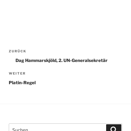
Beitragsnavigation
Vorheriger
ZURÜCK
Beitrag
Dag Hammarskjöld, 2. UN-Generalsekretär
Nächster
WEITER
Beitrag
Platin-Regel
Suchen
Suche