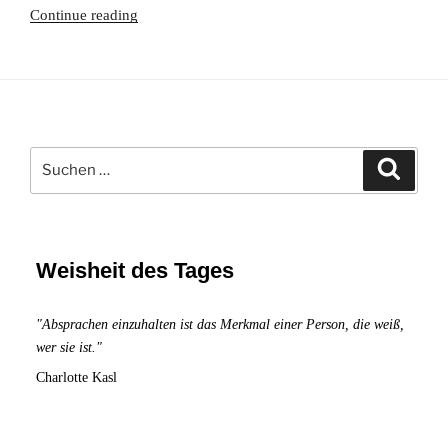
Interpersonelle
Continue reading
Achtsamkeit
in
zwischenmenschlichen
Beziehungen
und
Suchen
Meditation
Suche
nach:
zu
zweit
Weisheit des Tages
"Absprachen einzuhalten ist das Merkmal einer Person, die weiß,
wer sie ist."
Charlotte Kasl