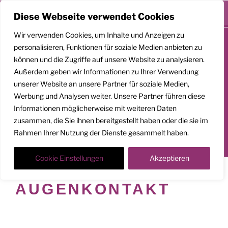
Menü
Diese Webseite verwendet Cookies
Zum
Wir verwenden Cookies, um Inhalte und Anzeigen zu
Inhalt
personalisieren, Funktionen für soziale Medien anbieten zu
springen
können und die Zugriffe auf unsere Website zu analysieren.
GEMEINSAM
Außerdem geben wir Informationen zu Ihrer Verwendung
AUFSTEIGEN
unserer Website an unsere Partner für soziale Medien,
Werbung und Analysen weiter. Unsere Partner führen diese
Klarheit. Präsenz. Befreiung.
Informationen möglicherweise mit weiteren Daten
zusammen, die Sie ihnen bereitgestellt haben oder die sie im
Transformationscoach | Architekt der Befreiung
Rahmen Ihrer Nutzung der Dienste gesammelt haben.
Der Weg nach oben ist ein Weg in die Tiefe
Cookie Einstellungen
Akzeptieren
SCHLAGWORT:
AUGENKONTAKT