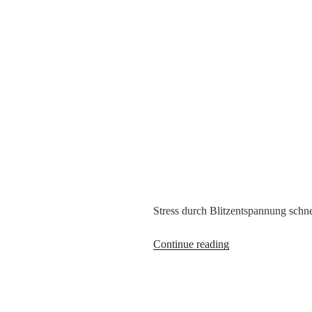
Stress durch Blitzentspannung schne
Wie
Continue reading
Blitzentspannung
mit
Autogenem
Training