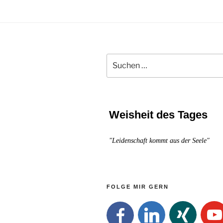
immer
und
überall
gelingt
Suchen
nach:
Weisheit des Tages
"Leidenschaft kommt aus der Seele"
FOLGE MIR GERN