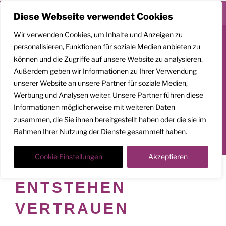
Menü
Diese Webseite verwendet Cookies
Zum
Wir verwenden Cookies, um Inhalte und Anzeigen zu
Inhalt
personalisieren, Funktionen für soziale Medien anbieten zu
springen
können und die Zugriffe auf unsere Website zu analysieren.
GEMEINSAM
Außerdem geben wir Informationen zu Ihrer Verwendung
AUFSTEIGEN
unserer Website an unsere Partner für soziale Medien,
Werbung und Analysen weiter. Unsere Partner führen diese
Klarheit. Präsenz. Befreiung.
Informationen möglicherweise mit weiteren Daten
zusammen, die Sie ihnen bereitgestellt haben oder die sie im
Transformationscoach | Architekt der Befreiung
Rahmen Ihrer Nutzung der Dienste gesammelt haben.
Der Weg nach oben ist ein Weg in die Tiefe
Cookie Einstellungen
Akzeptieren
SCHLAGWORT:
DEM
ENTSTEHEN
VERTRAUEN