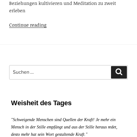
Beziehungen kultivieren und Meditation zu zweit
erleben
Interpersonelle
Continue reading
Achtsamkeit
in
zwischenmenschlichen
Beziehungen
und
Meditation
Suchen
Suche
nach:
zu
zweit
Weisheit des Tages
"Schweigende Menschen sind Quellen der Kraft! Je mehr ein
Mensch in der Stille empfängt und aus der Stille heraus redet,
desto mehr hat sein Wort gestaltende Kraft."