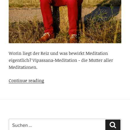
Worin liegt der Reiz und was bewirkt Meditation
eigentlich? Vipassana-Meditation - die Mutter aller
Meditationen.
Die
Continue reading
Kraft
der
Meditation
entdecken
-
Suchen
Wunderwaffe
Suche
nach:
für