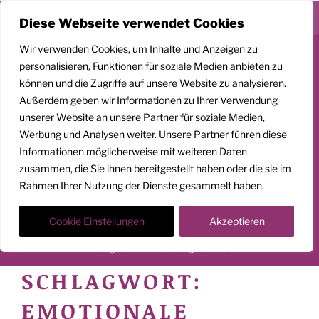
Menü
Diese Webseite verwendet Cookies
Zum
Wir verwenden Cookies, um Inhalte und Anzeigen zu
Inhalt
personalisieren, Funktionen für soziale Medien anbieten zu
springen
können und die Zugriffe auf unsere Website zu analysieren.
Außerdem geben wir Informationen zu Ihrer Verwendung
unserer Website an unsere Partner für soziale Medien,
GEMEINSAM
Werbung und Analysen weiter. Unsere Partner führen diese
Informationen möglicherweise mit weiteren Daten
AUFSTEIGEN
zusammen, die Sie ihnen bereitgestellt haben oder die sie im
Rahmen Ihrer Nutzung der Dienste gesammelt haben.
Klarheit. Präsenz. Befreiung.
Transformationscoach | Architekt der Befreiung
Cookie Einstellungen
Akzeptieren
Der Weg nach oben ist ein Weg in die Tiefe
SCHLAGWORT:
EMOTIONALE