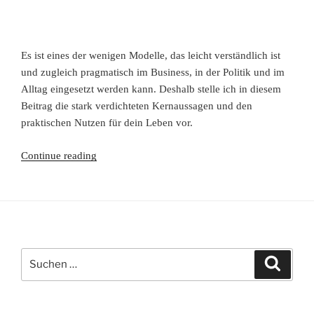
Es ist eines der wenigen Modelle, das leicht verständlich ist
und zugleich pragmatisch im Business, in der Politik und im
Alltag eingesetzt werden kann. Deshalb stelle ich in diesem
Beitrag die stark verdichteten Kernaussagen und den
praktischen Nutzen für dein Leben vor.
Wie
Continue reading
Weltgeschichte
unser
Bewusstsein
prägt
-
Suchen
das
Suche
nach:
Werte-
und
Wachstumsmodell