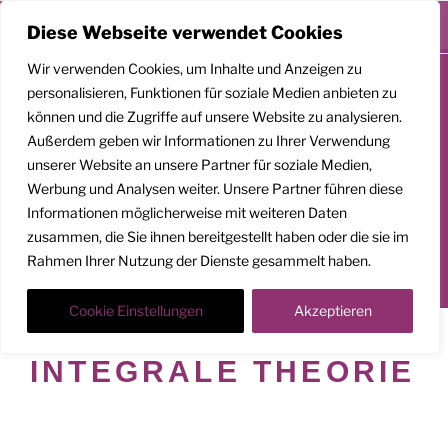
Menü
Diese Webseite verwendet Cookies
Zum
Wir verwenden Cookies, um Inhalte und Anzeigen zu
Inhalt
personalisieren, Funktionen für soziale Medien anbieten zu
springen
können und die Zugriffe auf unsere Website zu analysieren.
GEMEINSAM
Außerdem geben wir Informationen zu Ihrer Verwendung
AUFSTEIGEN
unserer Website an unsere Partner für soziale Medien,
Werbung und Analysen weiter. Unsere Partner führen diese
Klarheit. Präsenz. Befreiung.
Informationen möglicherweise mit weiteren Daten
zusammen, die Sie ihnen bereitgestellt haben oder die sie im
Transformationscoach | Architekt der Befreiung
Rahmen Ihrer Nutzung der Dienste gesammelt haben.
Der Weg nach oben ist ein Weg in die Tiefe
Cookie Einstellungen
Akzeptieren
SCHLAGWORT:
INTEGRALE THEORIE