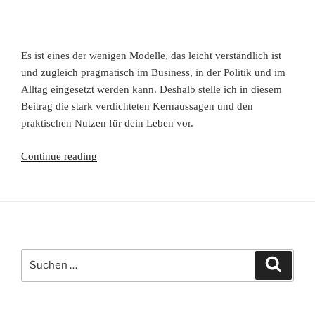
Es ist eines der wenigen Modelle, das leicht verständlich ist
und zugleich pragmatisch im Business, in der Politik und im
Alltag eingesetzt werden kann. Deshalb stelle ich in diesem
Beitrag die stark verdichteten Kernaussagen und den
praktischen Nutzen für dein Leben vor.
Wie
Continue reading
Weltgeschichte
unser
Bewusstsein
prägt
-
Suchen
das
Suche
nach:
Werte-
und
Wachstumsmodell