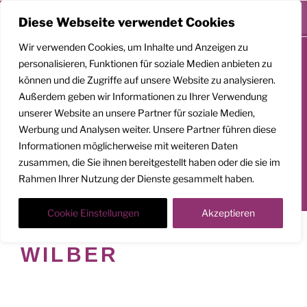
Menü
Diese Webseite verwendet Cookies
Zum
Wir verwenden Cookies, um Inhalte und Anzeigen zu
Inhalt
personalisieren, Funktionen für soziale Medien anbieten zu
springen
können und die Zugriffe auf unsere Website zu analysieren.
GEMEINSAM
Außerdem geben wir Informationen zu Ihrer Verwendung
AUFSTEIGEN
unserer Website an unsere Partner für soziale Medien,
Werbung und Analysen weiter. Unsere Partner führen diese
Klarheit. Präsenz. Befreiung.
Informationen möglicherweise mit weiteren Daten
zusammen, die Sie ihnen bereitgestellt haben oder die sie im
Transformationscoach | Architekt der Befreiung
Rahmen Ihrer Nutzung der Dienste gesammelt haben.
Der Weg nach oben ist ein Weg in die Tiefe
Cookie Einstellungen
Akzeptieren
SCHLAGWORT:
KEN
WILBER