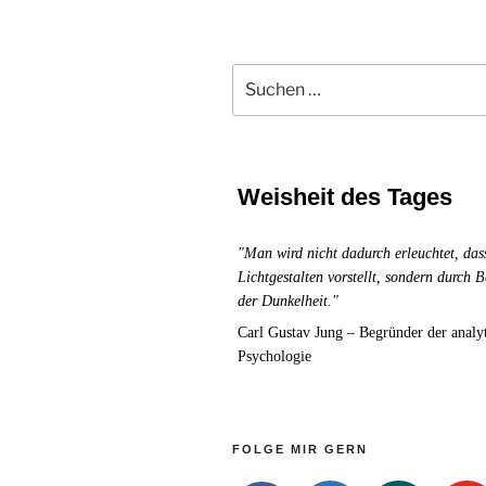
Wege
zu
Suchen
gereifter
nach:
und
authentischer
Männlichkeit
im
Weisheit des Tages
21.
Jahrhundert-
"Man wird nicht dadurch erleuchtet, das
Lichtgestalten vorstellt, sondern durch
der Dunkelheit."
Carl Gustav Jung – Begründer der analy
Psychologie
FOLGE MIR GERN