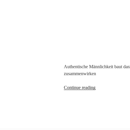
Authentische Männlichkeit baut dara
zusammenwirken
Wann
Continue reading
ist
der
Mann
ein
Mann?
-