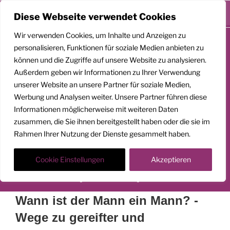
Menü
Diese Webseite verwendet Cookies
Zum
Wir verwenden Cookies, um Inhalte und Anzeigen zu
Inhalt
personalisieren, Funktionen für soziale Medien anbieten zu
springen
können und die Zugriffe auf unsere Website zu analysieren.
Außerdem geben wir Informationen zu Ihrer Verwendung
unserer Website an unsere Partner für soziale Medien,
GEMEINSAM
Werbung und Analysen weiter. Unsere Partner führen diese
Informationen möglicherweise mit weiteren Daten
AUFSTEIGEN
zusammen, die Sie ihnen bereitgestellt haben oder die sie im
Rahmen Ihrer Nutzung der Dienste gesammelt haben.
Klarheit. Präsenz. Befreiung.
Transformationscoach | Architekt der Befreiung
Cookie Einstellungen
Akzeptieren
Der Weg nach oben ist ein Weg in die Tiefe
Wann ist der Mann ein Mann? -
Wege zu gereifter und