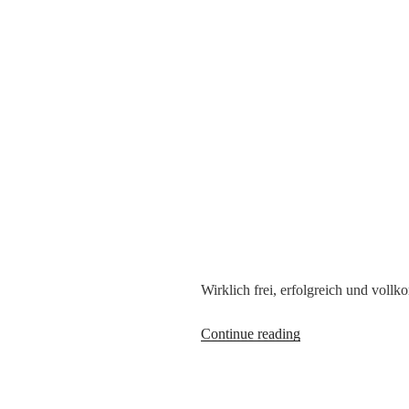
Wirklich frei, erfolgreich und voll
Entdecke
Continue reading
die
Macht
deiner