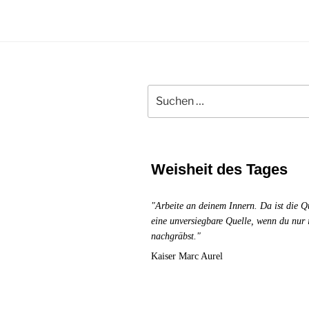
unsichtbaren
Partnerin
-
Der
integrale
Suchen
Schlüssel
nach:
des
Mannes
zu
innerer
Weisheit des Tages
Vollkommenheit
und
"Arbeite an deinem Innern. Da ist die Q
Ganzheit
eine unversiegbare Quelle, wenn du nur
in
nachgräbst."
Beziehungen
Kaiser Marc Aurel
und
Erfolg
im
Business