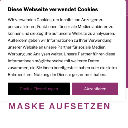
Menü
Diese Webseite verwendet Cookies
Zum
Wir verwenden Cookies, um Inhalte und Anzeigen zu
Inhalt
personalisieren, Funktionen für soziale Medien anbieten zu
springen
können und die Zugriffe auf unsere Website zu analysieren.
GEMEINSAM
Außerdem geben wir Informationen zu Ihrer Verwendung
AUFSTEIGEN
unserer Website an unsere Partner für soziale Medien,
Werbung und Analysen weiter. Unsere Partner führen diese
Klarheit. Präsenz. Befreiung.
Informationen möglicherweise mit weiteren Daten
zusammen, die Sie ihnen bereitgestellt haben oder die sie im
Transformationscoach | Architekt der Befreiung
Rahmen Ihrer Nutzung der Dienste gesammelt haben.
Der Weg nach oben ist ein Weg in die Tiefe
Cookie Einstellungen
Akzeptieren
SCHLAGWORT:
MASKE AUFSETZEN