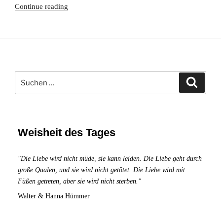
Wie
Continue reading
Du
mit
Schattenarbeit
Deine
dunkle
Suchen
Seite
Suche
nach:
transformierst
Weisheit des Tages
"Die Liebe wird nicht müde, sie kann leiden. Die Liebe geht durch
große Qualen, und sie wird nicht getötet. Die Liebe wird mit
Füßen getreten, aber sie wird nicht sterben."
Walter & Hanna Hümmer