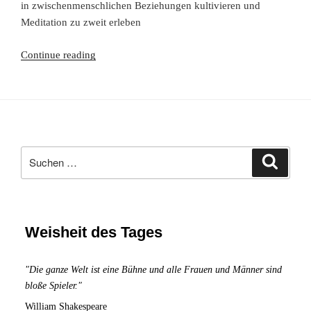
in zwischenmenschlichen Beziehungen kultivieren und
Meditation zu zweit erleben
Interpersonelle
Continue reading
Achtsamkeit
in
zwischenmenschlichen
Beziehungen
und
Suchen
Meditation
Suche
nach:
zu
zweit
Weisheit des Tages
"Die ganze Welt ist eine Bühne und alle Frauen und Männer sind
bloße Spieler."
William Shakespeare