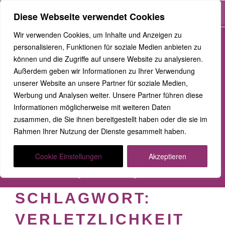
Menü
Diese Webseite verwendet Cookies
Zum
Wir verwenden Cookies, um Inhalte und Anzeigen zu
Inhalt
personalisieren, Funktionen für soziale Medien anbieten zu
springen
können und die Zugriffe auf unsere Website zu analysieren.
Außerdem geben wir Informationen zu Ihrer Verwendung
unserer Website an unsere Partner für soziale Medien,
GEMEINSAM
Werbung und Analysen weiter. Unsere Partner führen diese
Informationen möglicherweise mit weiteren Daten
AUFSTEIGEN
zusammen, die Sie ihnen bereitgestellt haben oder die sie im
Rahmen Ihrer Nutzung der Dienste gesammelt haben.
Klarheit. Präsenz. Befreiung.
Cookie Einstellungen
Akzeptieren
Transformationscoach | Architekt der Befreiung
Der Weg nach oben ist ein Weg in die Tiefe
SCHLAGWORT:
VERLETZLICHKEIT