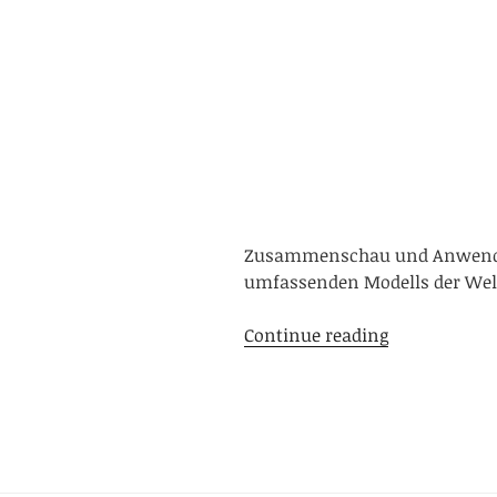
Zusammenschau und Anwendung
umfassenden Modells der Wel
Integrales
Continue reading
Denken:
Überblick
zur
Integralen
Theorie
nach