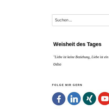
Ken
Wilber
und
Suchen
nach:
Mehrwert
für
den
modernen
Weisheit des Tages
Menschen
"Liebe ist keine Beziehung, Liebe ist ein
Osho
FOLGE MIR GERN