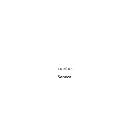
Beitragsnavigatio
Vorheriger
ZURÜCK
Beitrag
Seneca