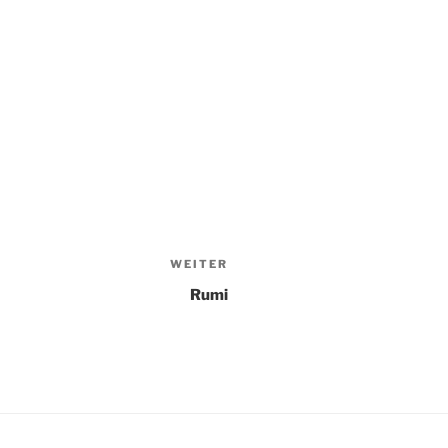
WEITER
Nächster
Beitrag
Rumi