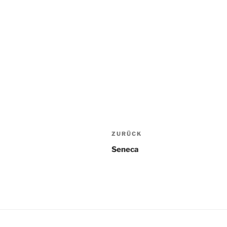
Beitragsnavigatio
Vorheriger
ZURÜCK
Beitrag
Seneca