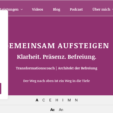
Leistungen
Videos
Blog
Podcast
Über mich
GEMEINSAM AUFSTEIGEN
Klarheit. Präsenz. Befreiung.
Transformationscoach | Architekt der Befreiung
m
Der Weg nach oben ist ein Weg in die Tiefe
A
C
E
H
I
M
N
Ac
An