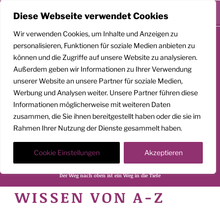
Menü
Diese Webseite verwendet Cookies
Zum
Wir verwenden Cookies, um Inhalte und Anzeigen zu
Inhalt
personalisieren, Funktionen für soziale Medien anbieten zu
springen
können und die Zugriffe auf unsere Website zu analysieren.
Außerdem geben wir Informationen zu Ihrer Verwendung
unserer Website an unsere Partner für soziale Medien,
Werbung und Analysen weiter. Unsere Partner führen diese
GEMEINSAM
Informationen möglicherweise mit weiteren Daten
AUFSTEIGEN
zusammen, die Sie ihnen bereitgestellt haben oder die sie im
Rahmen Ihrer Nutzung der Dienste gesammelt haben.
Klarheit. Präsenz. Befreiung.
Cookie Einstellungen
Akzeptieren
Transformationscoach | Architekt der Befreiung
Der Weg nach oben ist ein Weg in die Tiefe
WISSEN VON A-Z