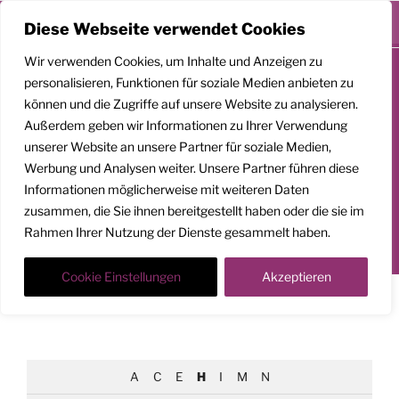
Menü
Diese Webseite verwendet Cookies
Zum
Wir verwenden Cookies, um Inhalte und Anzeigen zu
Inhalt
personalisieren, Funktionen für soziale Medien anbieten zu
springen
können und die Zugriffe auf unsere Website zu analysieren.
GEMEINSAM
Außerdem geben wir Informationen zu Ihrer Verwendung
AUFSTEIGEN
unserer Website an unsere Partner für soziale Medien,
Werbung und Analysen weiter. Unsere Partner führen diese
Klarheit. Präsenz. Befreiung.
Informationen möglicherweise mit weiteren Daten
zusammen, die Sie ihnen bereitgestellt haben oder die sie im
Transformationscoach | Architekt der Befreiung
Rahmen Ihrer Nutzung der Dienste gesammelt haben.
Der Weg nach oben ist ein Weg in die Tiefe
Cookie Einstellungen
Akzeptieren
WISSEN VON A-Z
A
C
E
H
I
M
N