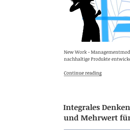
New Work - Managementmodell 
nachhaltige Produkte entwick
New
Continue reading
Work
-
Chancen
einer
Integrales Denken
integralen
Unternehmen
und Mehrwert fü