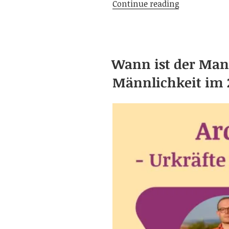
Entdecke
Continue reading
die
Macht
deiner
unsichtbare
Wann ist der Man
Partnerin
-
Männlichkeit im 
Der
integrale
Schlüssel
des
Mannes
zu
innerer
Vollkommenh
und
Ganzheit
in
Beziehungen