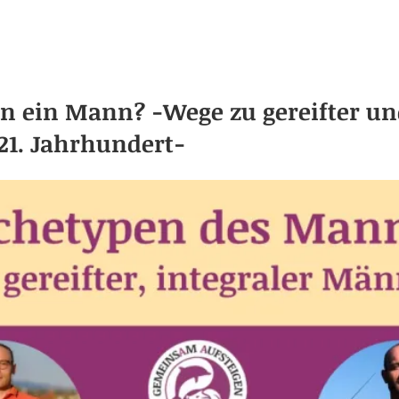
n
n ein Mann? -Wege zu gereifter un
21. Jahrhundert-
eit