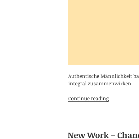
Authentische Männlichkeit baut
integral zusammenwirken
Wann
Continue reading
ist
der
Mann
ein
New Work – Chanc
Mann?